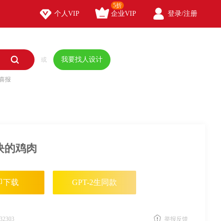
5折



个人VIP
企业VIP
登录/注册

我要找人设计
或
喜报
块的鸡肉
即下载
GPT-2生同款
32303
举报反馈