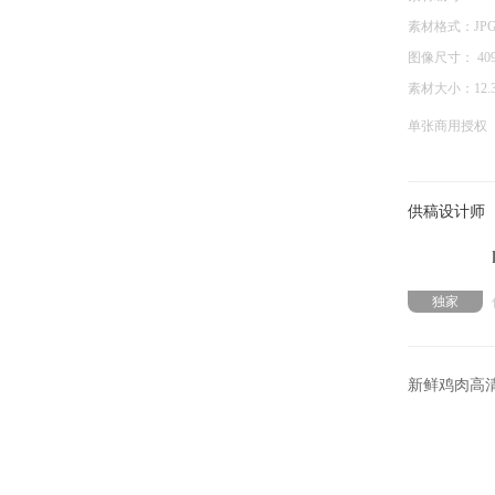
素材格式：
JP
图像尺寸：
40
素材大小：
12.
单张商用授权
供稿设计师
独家
新鲜鸡肉高