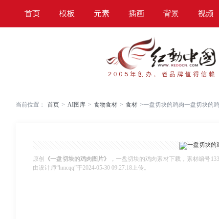
首页
模板
元素
插画
背景
视频
当前位置：
首页
>
AI图库
>
食物食材
>
食材
>
一盘切块的鸡肉一盘切块的
原创
《一盘切块的鸡肉图片》
，一盘切块的鸡肉素材下载，素材编号13332
由设计师“hmcqq”于2024-05-30 09:27:18上传。