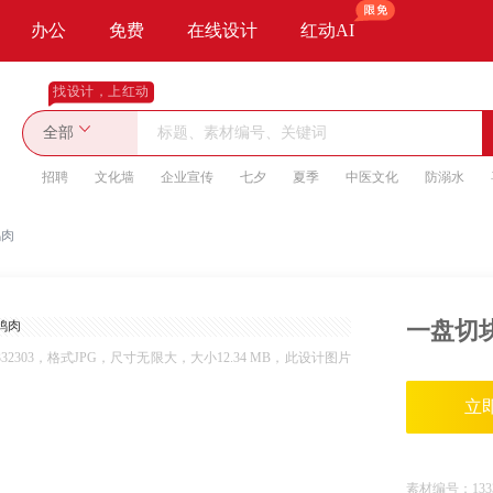
办公
免费
在线设计
红动AI
找设计，上红动
全部
招聘
文化墙
企业宣传
七夕
夏季
中医文化
防溺水
鸡肉
一盘切
303，格式JPG，尺寸无限大，大小12.34 MB，此设计图片
立
素材编号：
133