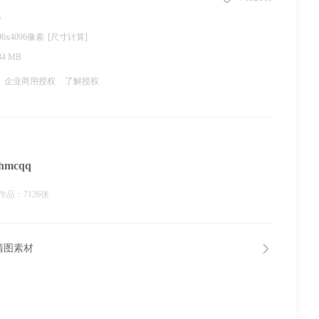
G
96x4096像素
[尺寸计算]
34 MB
企业商用授权
了解授权
hmcqq
作品：7126张
清图素材
