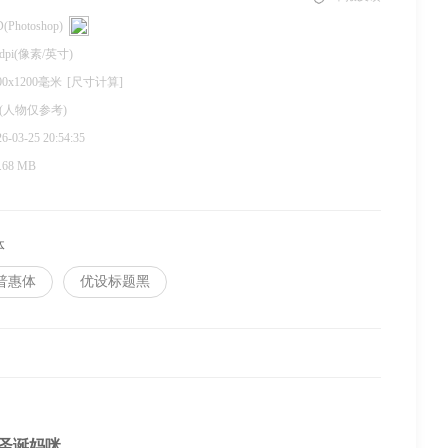
(Photoshop)
 dpi(像素/英寸)
00x1200毫米
[尺寸计算]
 (人物仅参考)
6-03-25 20:54:35
.68 MB
体
普惠体
优设标题黑
圣诞妈咪