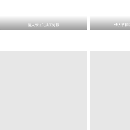
情人节送礼插画海报
情人节插