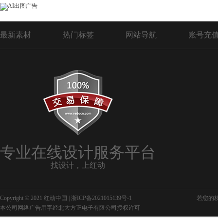
最新素材
热门标签
网站导航
账号充
专业在线设计服务平台
找设计，上红动
Copyright © 2021 红动中国 |
浙ICP备2021015139号-1
若您的权利
本公司网络广告用字经北大方正电子有限公司授权许可