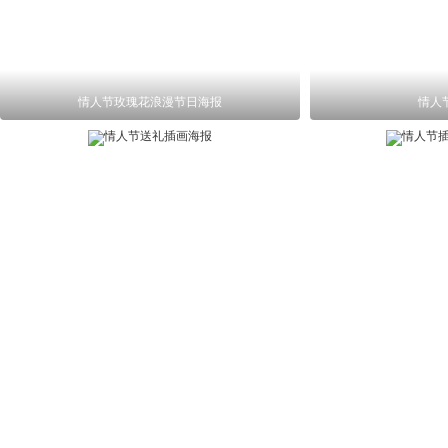
情人节玫瑰花浪漫节日海报
情人