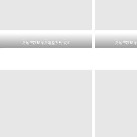
房地产跃层洋房清盘系列海报
房地产跃层洋