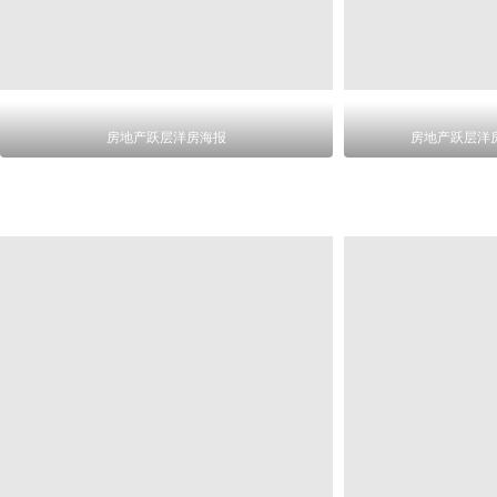
房地产跃层洋房海报
房地产跃层洋