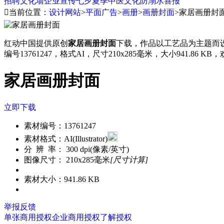
招聘
文化墙
企业宣传
七夕
夏季
中医文化
防溺水
喜报

当前位置：
设计网站
>
平面广告
>
画册
>
画册封面
>
家居画册封
红动中国提供原创
家居画册封面
下载，作品以工艺品为主题而
编号13761247，格式AI，尺寸210x285毫米，大小941.86 
家居画册封面
立即下载
素材编号：
13761247
素材格式：
AI(Illustrator)
分 辨 率：
300 dpi(像素/英寸)
图像尺寸：
210x285毫米
[尺寸计算]
素材大小：
941.86 KB
举报反馈
单张商用授权
企业商用授权
了解授权