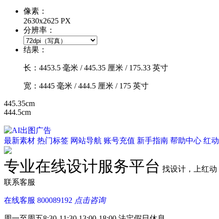
像素：
2630x2625 PX
分辨率：
结果：
长：
4453.5
毫米 /
445.35
厘米 /
175.33
英寸
宽：
4445
毫米 /
444.5
厘米 /
175
英寸
445.35cm
444.5cm
最新素材
热门标签
网站导航
账号充值
新手指南
帮助中心
红动
专业在线设计服务平台
找设计，上红动
联系客服
在线客服
800089192
点击咨询
周一至周五8:30-11:30 13:00-18:00
法定假日休息