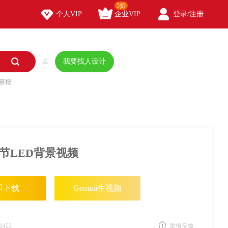
5折



个人VIP
企业VIP
登录/注册

我要找人设计
或
喜报
士节LED背景视频
即下载
Gemini生视频
1423
举报反馈