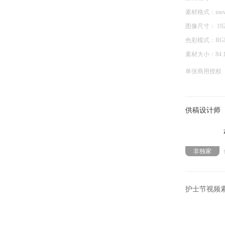
素材格式：
mo
图像尺寸：
1
色彩模式：
RG
素材大小：
84.
单张商用授权
供稿设计师
非独家
护士节视频