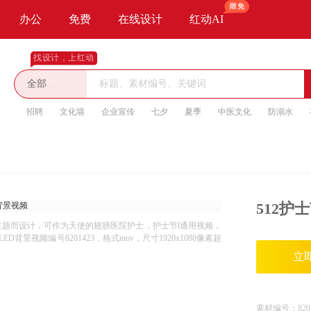
办公
免费
在线设计
红动AI
找设计，上红动
全部
招聘
文化墙
企业宣传
七夕
夏季
中医文化
防溺水
512护
主题而设计，可作为天使的翅膀医院护士，护士节l通用视频，
视频编号8201423，格式mov，尺寸1920x1080像素超
立
素材编号：
820