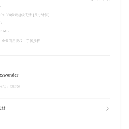
v
920x1080像素超级高清
[尺寸计算]
B
16 MB
企业商用授权
了解授权
zxwonder
作品：4282张
素材
