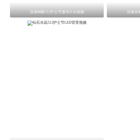
浪漫蝴蝶512护士节通用片头视频
玫瑰花瓣